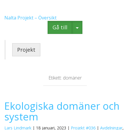
Nalta Projekt – Översikt
Gå till
Projekt
Etikett:
domäner
Ekologiska domäner och
system
Lars Lindmark
| 18 januari, 2023 |
Projekt #036
|
Avdelningar
,