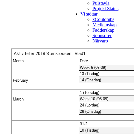
Pulstavla
Projekt Status
Vi stöttar
xCoulombs
Medlemskap
Fadderskap
Sponsorer
Närvaro