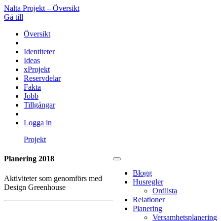
Nalta Projekt – Översikt
Gå till
Översikt
Identiteter
Ideas
xProjekt
Reservdelar
Fakta
Jobb
Tillgångar
Logga in
Projekt
Planering 2018
Blogg
Aktiviteter som genomförs med
Husregler
Design Greenhouse
Ordlista
Relationer
Planering
Versamhetsplanering