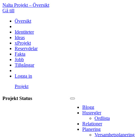
Nalta Projekt – Översikt
Gå till
Översikt
Identiteter
Ideas
xProjekt
Reservdelar
Fakta
Jobb
Tillgångar
Logga in
Projekt
Projekt Status
Blogg
Husregler
Ordlista
Relationer
Planering
Versamhetsplanering