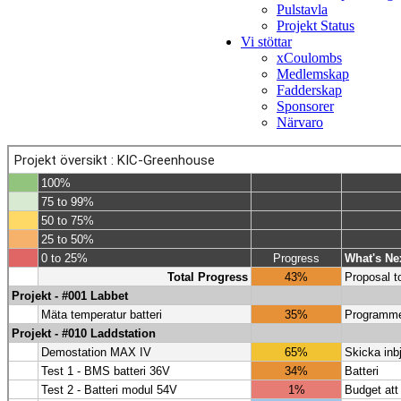
Pulstavla
Projekt Status
Vi stöttar
xCoulombs
Medlemskap
Fadderskap
Sponsorer
Närvaro