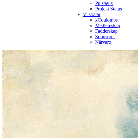
Pulstavla
Projekt Status
Vi stöttar
xCoulombs
Medlemskap
Fadderskap
Sponsorer
Närvaro