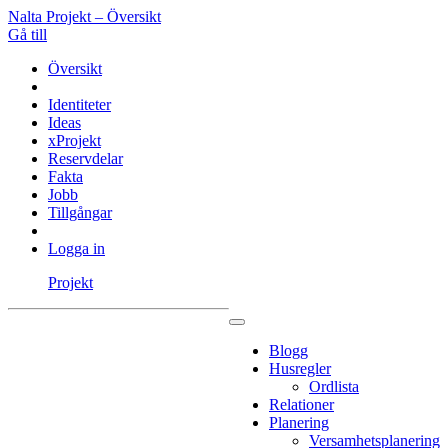
Nalta Projekt – Översikt
Gå till
Översikt
Identiteter
Ideas
xProjekt
Reservdelar
Fakta
Jobb
Tillgångar
Logga in
Projekt
Blogg
Husregler
Ordlista
Relationer
Planering
Versamhetsplanering