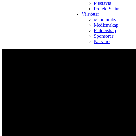
Pulstavla
Projekt Status
Vi stöttar
xCoulombs
Medlemskap
Fadderskap
Sponsorer
Närvaro