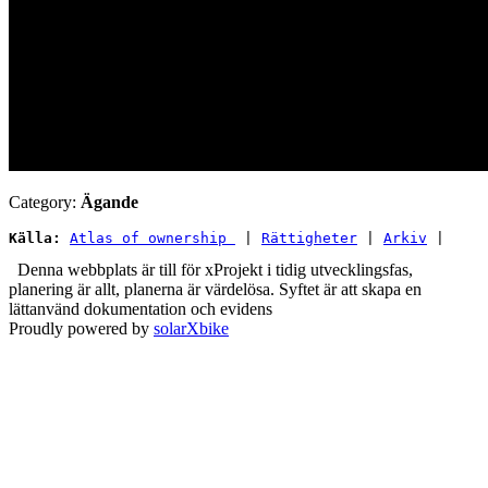
Category:
Ägande
Källa:
Atlas of ownership 
 | 
Rättigheter
 | 
Arkiv
 |
Denna webbplats är till för xProjekt i tidig utvecklingsfas,
planering är allt, planerna är värdelösa. Syftet är att skapa en
lättanvänd dokumentation och evidens
Proudly powered by
solarXbike