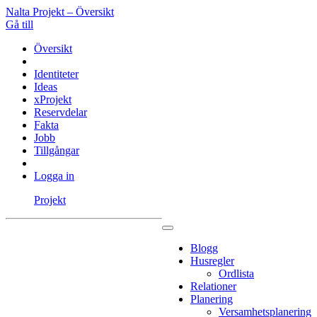
Nalta Projekt – Översikt
Gå till
Översikt
Identiteter
Ideas
xProjekt
Reservdelar
Fakta
Jobb
Tillgångar
Logga in
Projekt
Blogg
Husregler
Ordlista
Relationer
Planering
Versamhetsplanering