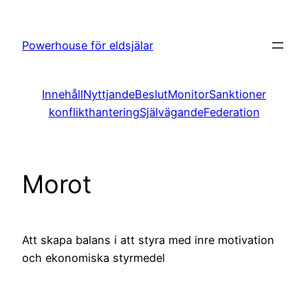
Hoppa
till
Powerhouse för eldsjälar
innehåll
Innehåll
Nyttjande
Beslut
Monitor
Sanktioner
konflikthantering
Självägande
Federation
Morot
Att skapa balans i att styra med inre motivation
och ekonomiska styrmedel