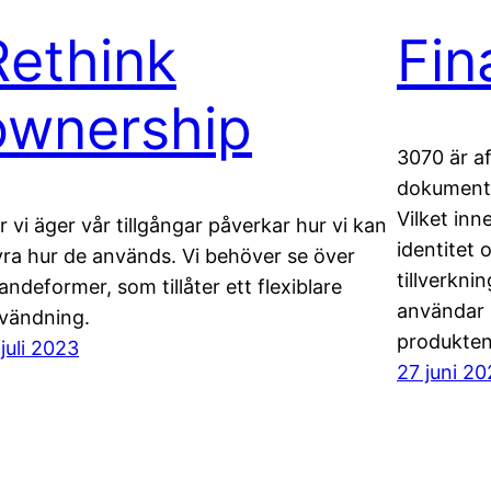
Rethink
Fin
ownership
3070 är af
dokumente
Vilket inn
r vi äger vår tillgångar påverkar hur vi kan
identitet 
yra hur de används. Vi behöver se över
tillverkni
andeformer, som tillåter ett flexiblare
användar 
vändning.
produkten
 juli 2023
27 juni 2