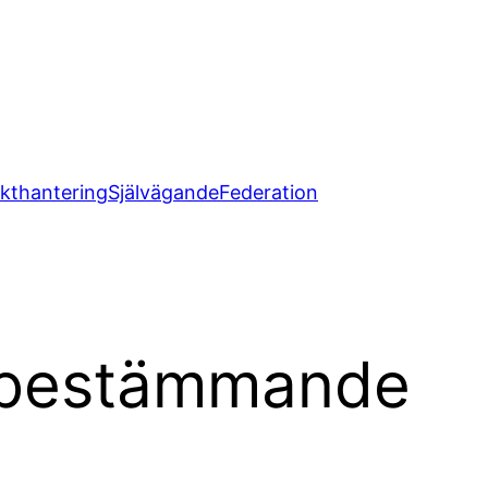
ikthantering
Självägande
Federation
vbestämmande